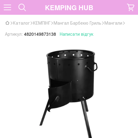
KEMPING HUB
Каталог
КЕМПІНГ
Мангал Барбекю Гриль
Мангали
Артикул:
4820149873138
Написати відгук