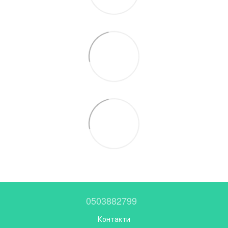
0503882799
Контакти