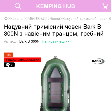
KEMPING HUB
Каталог
РИБОЛОВЛЯ
Човни
Надувний тримісний човен B
Надувний тримісний човен Bark B-
300N з навісним транцем, гребний
Артикул:
Bark B-300N
Написати відгук
−3%
БЕЗКОШТОВНА ДОСТАВКА
3