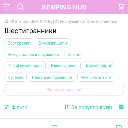
KEMPING HUB
Каталог
ВЕЛОСИПЕДИ
Інструменти
Шестигранники
Шестигранники
Бортировки
Вижимки цепів
Вимірювальні інструменти
Ключі
Ключі комбіновані
Ключі конусні
Ключі спицні
Кусачки
Набори інструментів
Рем. комплекти
Знімачі
Шестигранники
Цепемойки
Всі категорії
Фільтр
За популярністю