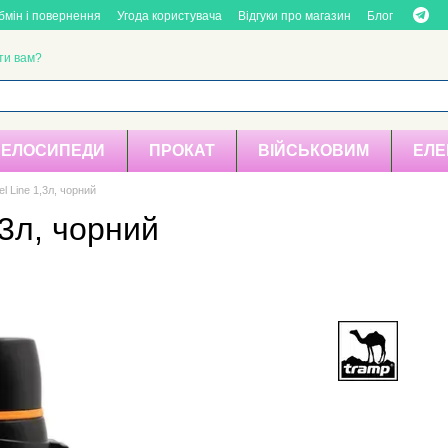
бмін і повернення
Угода користувача
Відгуки про магазин
Блог
ти вам?
ВЕЛОСИПЕДИ
ПРОКАТ
ВІЙСЬКОВИМ
ЕЛЕ
l Line 1,3л, чорний
,3л, чорний