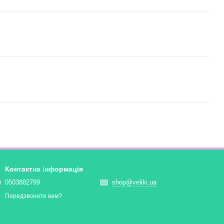
Контактна інформація
0503882799
shop@veliki.ua
Передзвонити вам?