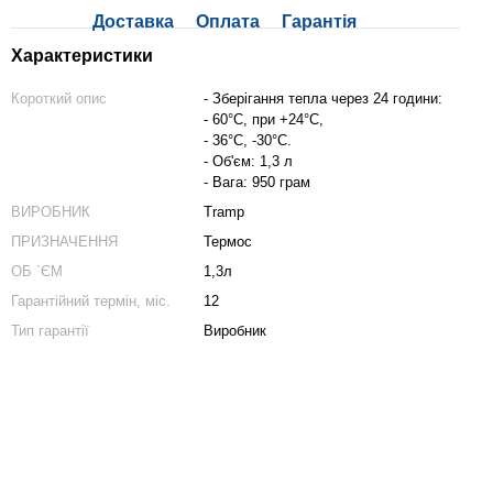
Доставка
Оплата
Гарантія
Характеристики
Короткий опис
- Зберігання тепла через 24 години:
- 60°C, при +24°C,
- 36°C, -30°C.
- Об'єм: 1,3 л
- Вага: 950 грам
ВИРОБНИК
Tramp
ПРИЗНАЧЕННЯ
Термос
ОБ `ЄМ
1,3л
Гарантійний термін, міс.
12
Тип гарантії
Виробник