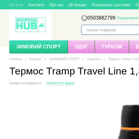
Перейти до основного контенту
Каталог
Контакти
Про нас
($) Кредит
Розрахунок і доставка
О
0503882799
Передзвони
ЗИМОВИЙ СПОРТ
ОДЯГ
ТУРИЗМ
Головна
Каталог
ЗИМОВИЙ СПОРТ
Термоси
Термос Tramp Trave
Термос Tramp Travel Line 1
Немає в наявності
Написати відгук