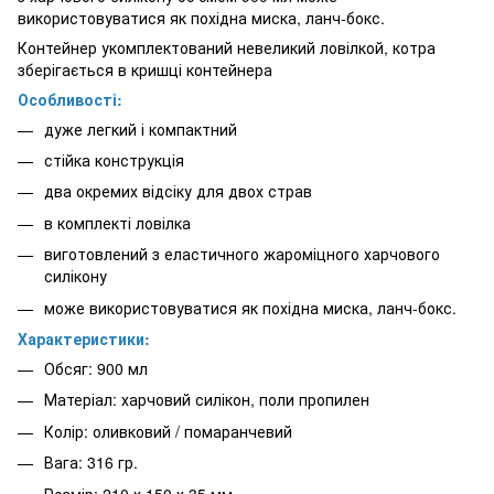
використовуватися як похідна миска, ланч-бокс.
Контейнер укомплектований невеликий ловілкой, котра
зберігається в кришці контейнера
Особливості:
дуже легкий і компактний
стійка конструкція
два окремих відсіку для двох страв
в комплекті ловілка
виготовлений з еластичного жароміцного харчового
силікону
може використовуватися як похідна миска, ланч-бокс.
Характеристики:
Обсяг: 900 мл
Матеріал: харчовий силікон, поли пропилен
Колір: оливковий / помаранчевий
Вага: 316 гр.
Розмір: 210 х 150 х 35 мм.