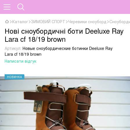
Каталог
ЗИМОВИЙ СПОРТ
Черевики сноуборд
Cноубордич
Нові сноубордичні боти Deeluxe Ray
Lara cf 18/19 brown
Артикул:
Новые сноубордические ботинки Deeluxe Ray
Lara cf 18/19 brown
Написати відгук
НОВИНКА