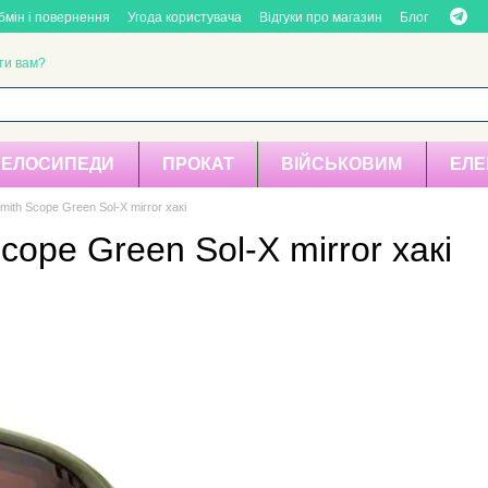
бмін і повернення
Угода користувача
Відгуки про магазин
Блог
ти вам?
ВЕЛОСИПЕДИ
ПРОКАТ
ВІЙСЬКОВИМ
ЕЛЕ
ith Scope Green Sol-X mirror хакі
ope Green Sol-X mirror хакі