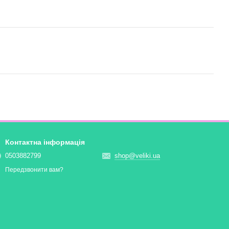
Контактна інформація
0503882799
shop@veliki.ua
Передзвонити вам?