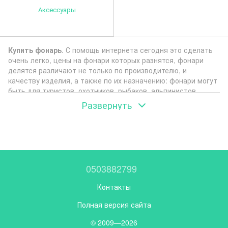
Аксессуары
Купить фонарь
. С помощь интернета сегодня это сделать
очень легко, цены на фонари которых разнятся, фонари
делятся различают не только по производителю, и
качеству изделия, а также по их назначению: фонари могут
быть для туристов, охотников, рыбаков, альпинистов,
кемпинговые, универсальные, для дайвинга, велофары.
Развернуть
Также фонари могут подбираться по их типу: тактические,
лампы, налобные, ручные, карманные. В зависимости от
условий применения фонарика, каждый производитель
снабжает фонари необходимыми качествами. Такими как
ударопрочность, водонепроницаемость, стойкость к
внешним воздействиям. Каждый фонарь отличается
0503882799
длительностью времени работы, яркостью, весом,
применяемыми материалами при изготовлении.
Контакты
Светодиодные лампы-фонари обеспечивают непрерывным
освещением в течение до 24 часов. Единица измерения
Полная версия сайта
светового потока которых называется
Лю́мен.
1 люмен =
© 2009—2026
световому потоку, испускаемому точечным изотропным