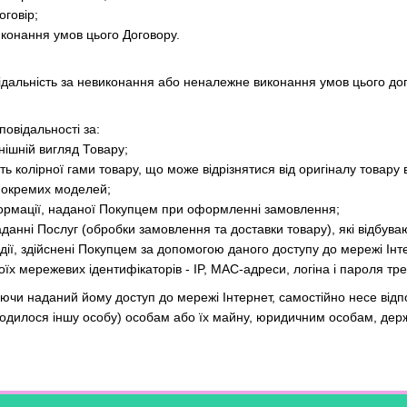
говір;
иконання умов цього Договору.
ідальність за невиконання або неналежне виконання умов цього до
овідальності за:
нішній вигляд Товару;
сть колірної гами товару, що може відрізнятися від оригіналу товару 
 окремих моделей;
інформації, наданої Покупцем при оформленні замовлення;
 наданні Послуг (обробки замовлення та доставки товару), які відбу
 дії, здійснені Покупцем за допомогою даного доступу до мережі Інт
їх мережевих ідентифікаторів - IP, MAC-адреси, логіна і пароля тр
чи наданий йому доступ до мережі Інтернет, самостійно несе відпов
аходилося іншу особу) особам або їх майну, юридичним особам, де