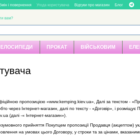
бмін і повернення
Угода користувача
Відгуки про магазин
Блог
ти вам?
ВЕЛОСИПЕДИ
ПРОКАТ
ВІЙСЬКОВИМ
ЕЛЕ
стувача
ційною пропозицією «www.kemping.kiev.ua», Далі за текстом - «Про
то через Інтернет-магазин, далі по тексту - «Договір», і розміщує 
.ua (далі -« Інтернет-магазин»).
зумовного прийняття Покупцем пропозиції Продавця (акцептом) укла
влення на умовах цього Договору, у строки та за цінами, вказаним