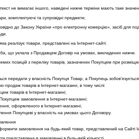
текст не вимагає іншого, наведені нижче терміни мають таке значен
ари, комплектуючі та супровідні предмети;
дповідно до Закону України «про електронну комерцію», засіб для по
оди.
яка реалізує товари, представлені на Інтернет-сайті.
оба, що уклала з Продавцем Договір на умовах, викладених нижче.
ремих позицій з переліку товарів, зазначених Покупцем при розміще
ся передати у власність Покупця Товар, а Покупець зобов'язується
ю-продаж товарів в Інтернет-магазині, в тому числі:
цем товарів в Інтернет-магазині;
Покупцем замовлення в Інтернет-магазині;
ення, оформленого в Інтернет-магазині;
лення Покупцеві у власність на умовах цього Договору.
овлення
ормити замовлення на будь-який товар, представлений на Сайті Ін
 представлена ​​в замовленні в будь-якій кількості.