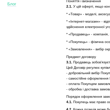
Поняття і визначення
Блог
2.1.
У цій оферті, якщо кон
* «Товар» - моделі, аксесу
* «Інтернет-магазин» - ві
здійснення електронної уг
* «Продавець» - компанія, 
* «Покупець» - фізична ос
* «Замовлення» - вибір ок
Предмет договору
3.1.
Продавець зобов'язуєть
Цей Договір регулює купівл
- добровільний вибір Покуп
- самостійне оформлення 
- оплата Покупцем замовл
- обробка і доставка замов
Порядок оформлення зам
4.1.
Покупець має право оф
4.2.
Кожна позиція може бути