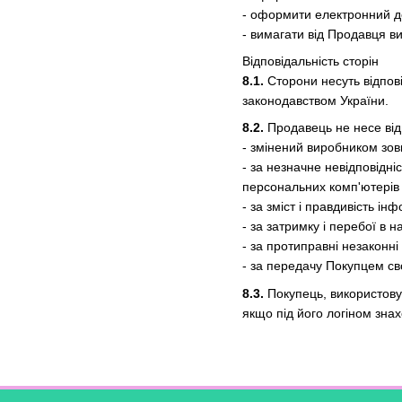
- оформити електронний до
- вимагати від Продавця в
Відповідальність сторін
8.1.
Сторони несуть відпов
законодавством України.
8.2.
Продавець не несе відп
- змінений виробником зов
- за незначне невідповідні
персональних комп'ютерів
- за зміст і правдивість 
- за затримку і перебої в
- за протиправні незаконні
- за передачу Покупцем сво
8.3.
Покупець, використовую
якщо під його логіном зн