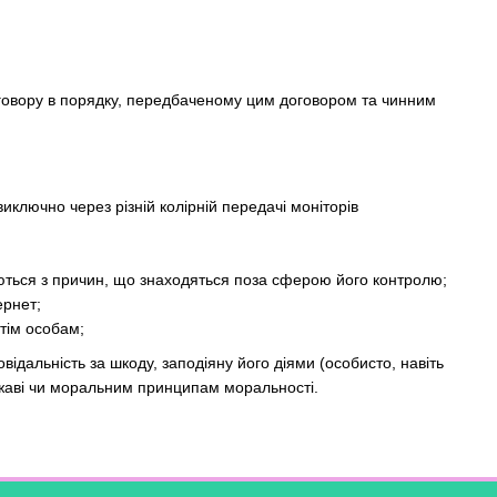
говору в порядку, передбаченому цим договором та чинним
виключно через різній колірній передачі моніторів
ваються з причин, що знаходяться поза сферою його контролю;
ернет;
етім особам;
ідальність за шкоду, заподіяну його діями (особисто, навіть
ржаві чи моральним принципам моральності.