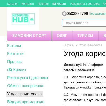
Перейти до основного контенту
Каталог
Контакти
Про нас
($) Кредит
Розрахунок і доставка
О
0503882799
Передзвони
ЗИМОВИЙ СПОРТ
ОДЯГ
ТУРИЗМ
Каталог
Головна
Угода користувача
Угода кори
Контакти
Про нас
Договір публічної оферти
($) Кредит
загальні положення
1.1.
Справжня оферта, є офі
Розрахунок і доставка
дистанційним способом, тоб
Обмін і повернення
Продавця www.kemping.kiev
Угода користувача
1.2.
Моментом повного і бе
факт оплати Покупцем замо
Відгуки про магазин