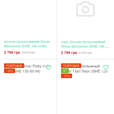
Шолом гірськолижний Sinner
copy_Шолом гірськолижний
Moonstone (SIHE 146-10-60)
Sinner Moonstone (SIHE 146-30-
58)
2 799 грн
2 799 грн
4 470 грн
4 470 грн
РОЗПРОДАЖ
РОЗПРОДАЖ
−44%
ХІТ
−47%