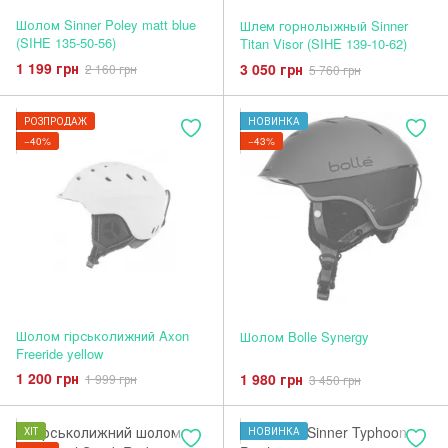
Шолом Sinner Poley matt blue
Шлем горнолыжный Sinner
(SIHE 135-50-56)
Titan Visor (SIHE 139-10-62)
1 199 грн
3 050 грн
2 160 грн
5 760 грн
РОЗПРОДАЖ
НОВИНКА
−40%
−43%
Шолом гірськолижний Axon
Шолом Bolle Synergy
Freeride yellow
1 200 грн
1 980 грн
1 999 грн
3 450 грн
ХІТ
НОВИНКА