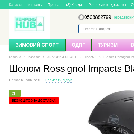
Перейти до основного контенту
Каталог
Контакти
Про нас
($) Кредит
Розрахунок і доставка
О
0503882799
Передзвони
ЗИМОВИЙ СПОРТ
ОДЯГ
ТУРИЗМ
Головна
Каталог
ЗИМОВИЙ СПОРТ
Шоломи
Шолом Rossignol Im
Шолом Rossignol Impacts Bl
Немає в наявності
Написати відгук
ХІТ
БЕЗКОШТОВНА ДОСТАВКА