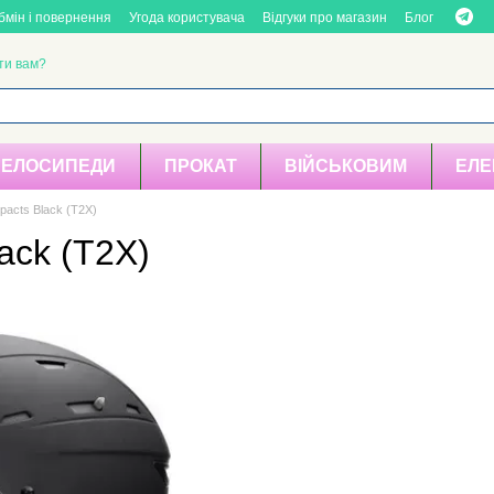
бмін і повернення
Угода користувача
Відгуки про магазин
Блог
ти вам?
ВЕЛОСИПЕДИ
ПРОКАТ
ВІЙСЬКОВИМ
ЕЛЕ
pacts Black (T2X)
ack (T2X)