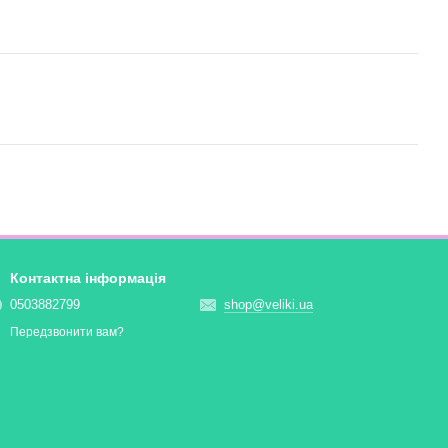
Контактна інформація
0503882799
shop@veliki.ua
Передзвонити вам?