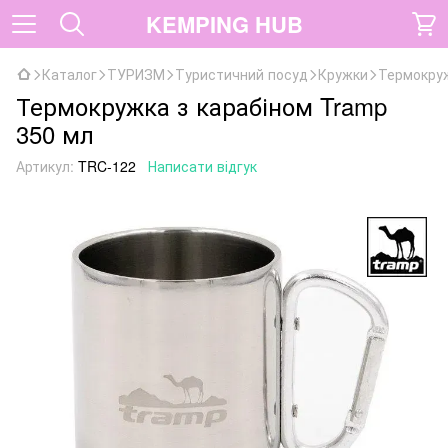
KEMPING HUB
Каталог
ТУРИЗМ
Туристичний посуд
Кружки
Термокруж
Термокружка з карабіном Tramp
350 мл
Артикул:
TRC-122
Написати відгук