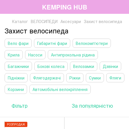
KEMPING HUB
Каталог
ВЕЛОСИПЕДИ
Аксесуари
Захист велосипеда
Захист велосипеда
Вело фари
Габаритні фари
Велокомп'ютери
Крила
Насоси
Антипрокольна рідина
Багажники
Бокові колеса
Велозамки
Дзвінки
Підніжки
Флягодержачі
Ріжки
Сумки
Фляги
Корзини
Автомобільні велокріплення
Фільтр
За популярністю
РОЗПРОДАЖ